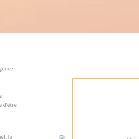
Agence
e
e d’être
et. Je