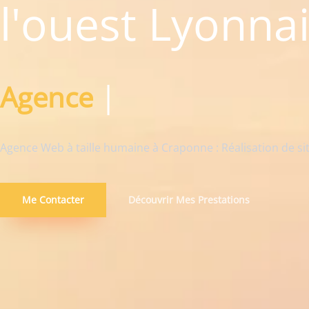
l'ouest Lyonna
|
Agence web Crap
Agence Web à taille humaine à Craponne : Réalisation de s
Me Contacter
Découvrir Mes Prestations