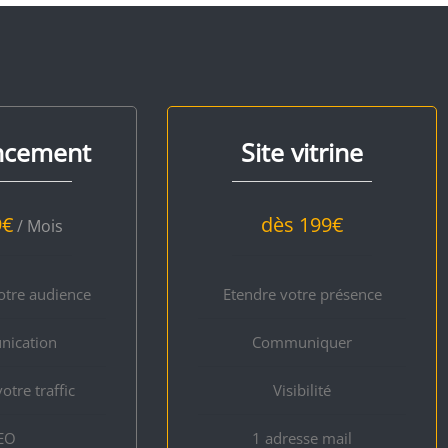
ncement
Site vitrine
9
€
dès 199
€
/ Mois
otre audience
Etendre votre présence
ication
Communiquer
otre traffic
Visibilité
EO
1 adresse mail