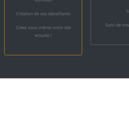
S
Création de vos identifiants
Suivi de vo
Créez vous même votre site
ensuite !