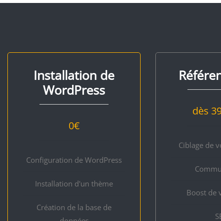
Installation de
Référe
WordPress
dès 3
0
€
Ciblage de v
Configuration de WordPress
Commun
Installation d'un thème
Boost de v
Création de la base de
S
données