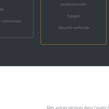
professionnelle
EA
5 pages
s conversions
Sécurité renforcée
Mes autres services dans l'ouest l