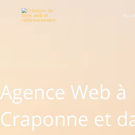
Aller
au
Accue
contenu
Agence Web à
Craponne et d