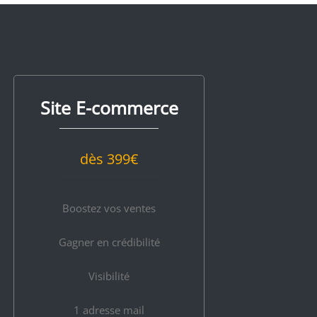
Site E-commerce
dès 399
€
Boostez vos ventes
Gagner en crédibilité
Visibilité
1 adresse mail