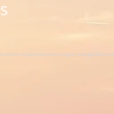
is
ite internet à Craponne et dans la région Auvergne-Rhône-A