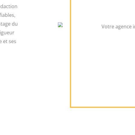
édaction
iables,
ntage du
rigueur
 et ses