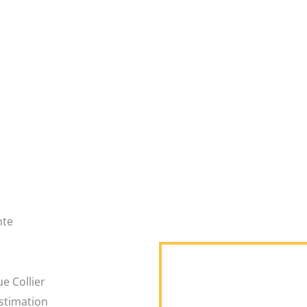
nte
e Collier
Estimation