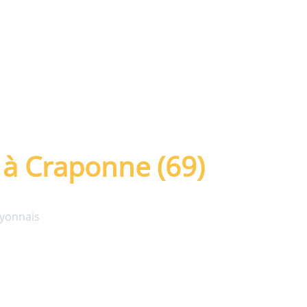
|
r à Craponne
lyonnais