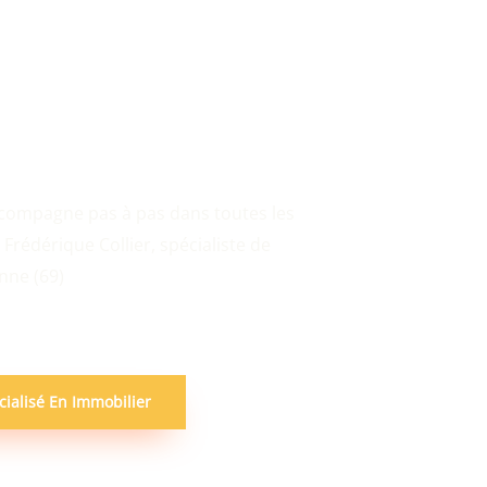
fait confiance à l'agence Webm !
accompagne pas à pas dans toutes les
Frédérique Collier, spécialiste de
nne (69)
cialisé En Immobilier