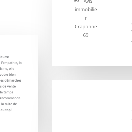
’ouest
 l’empathie, la
isme, elle
 votre bien
 les démarches
s de vente
 de temps
Je recommande.
 la suite de
au top!